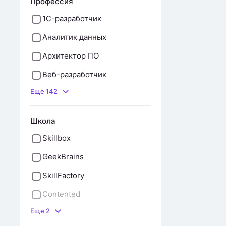
Профессия
1С-разработчик
Аналитик данных
Архитектор ПО
Веб-разработчик
Еще 142
Школа
Skillbox
GeekBrains
SkillFactory
Contented
Еще 2